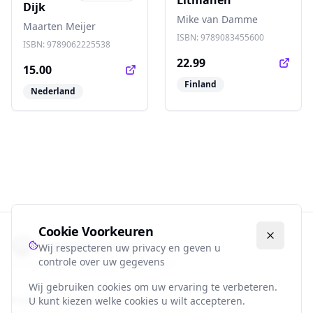
Dijk
Mike van Damme
Maarten Meijer
ISBN:
9789083455600
ISBN:
9789062225538
22.99
15.00
Finland
Nederland
Cookie Voorkeuren
Voetbalbiografie.nl
Wij respecteren uw privacy en geven u
controle over uw gegevens
©
2026
Alle rechten voorbehouden.
Wij gebruiken cookies om uw ervaring te verbeteren.
Populaire Landen
U kunt kiezen welke cookies u wilt accepteren.