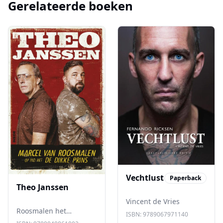
Gerelateerde boeken
Vechtlust
Paperback
Theo Janssen
Vincent de Vries
Roosmalen het
ISBN:
9789067971140
fenomeen Theo Janssen