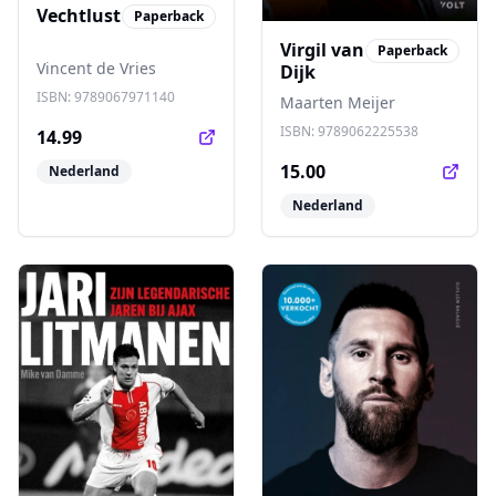
Vechtlust
Paperback
Virgil van
Paperback
Vincent de Vries
Dijk
ISBN:
9789067971140
Maarten Meijer
ISBN:
9789062225538
14.99
15.00
Nederland
Nederland