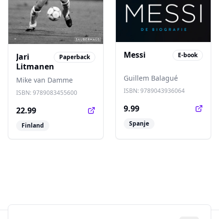
Messi
E-book
Jari
Paperback
Litmanen
Guillem Balagué
Mike van Damme
ISBN:
9789043936064
ISBN:
9789083455600
9.99
22.99
Spanje
Finland