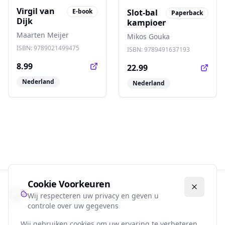
Virgil van
Slot-bal
E-book
Paperback
Dijk
kampioenseditie
Maarten Meijer
Mikos Gouka
ISBN:
9789021499475
ISBN:
9789491637193
8.99
22.99
Nederland
Nederland
Cookie Voorkeuren
Voetbalbiografie.nl
Wij respecteren uw privacy en geven u
controle over uw gegevens
©
2026
Alle rechten voorbehouden.
Wij gebruiken cookies om uw ervaring te verbeteren.