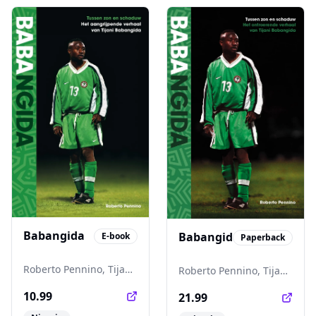
Babangida
Babangida
E-book
Paperback
Roberto Pennino, Tijani
Roberto Pennino, Tijani
Babangida
Babangida
10.99
21.99