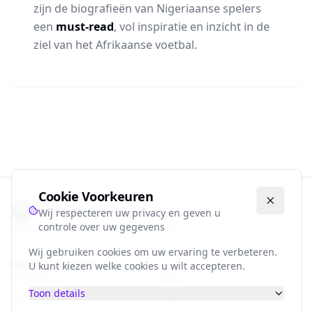
zijn de biografieën van Nigeriaanse spelers
een
must-read
, vol inspiratie en inzicht in de
ziel van het Afrikaanse voetbal.
Cookie Voorkeuren
Voetbalbiografie.nl
Wij respecteren uw privacy en geven u
controle over uw gegevens
©
2026
Alle rechten voorbehouden.
Wij gebruiken cookies om uw ervaring te verbeteren.
Populaire Landen
U kunt kiezen welke cookies u wilt accepteren.
Nederland
België
Toon details
Duitsland
Engeland
Spanje
Italië