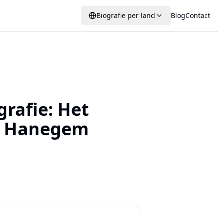
Biografie per land
Blog
Contact
grafie:
Het
n Hanegem