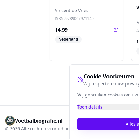
V
Vincent de Vries
ISBN:
9789067971140
M
14.99
I
Nederland
1
Cookie Voorkeuren
Wij respecteren uw privac
Wij gebruiken cookies om uw e
Toon details
Voetbalbiografie.nl
Alles 
©
2026
Alle rechten voorbehouden.