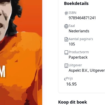
Boekdetails
ISBN
9789464871241
Taal
Nederlands
Aantal pagina's
105
Productvorm
Paperback
Uitgever
Aspekt B.V., Uitgever
Prijs
€
16.95
Koop dit boek