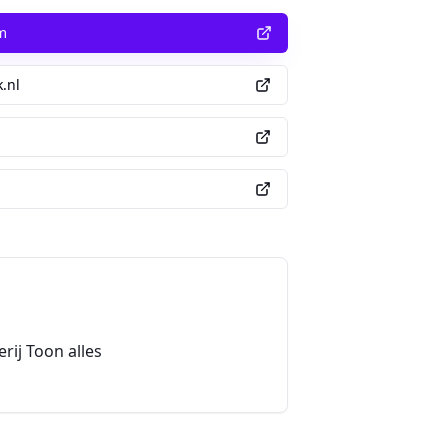
m
.nl
rij Toon alles