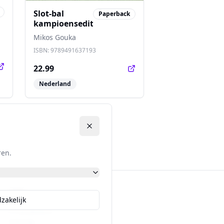
Slot-bal
Paperback
kampioenseditie
Mikos Gouka
ISBN:
9789491637193
22.99
Nederland
ren.
Links
zakelijk
Contact
Privacybeleid
Sitemap