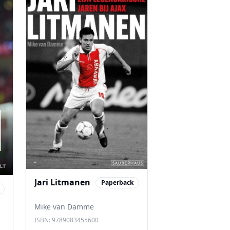
Jari Litmanen
Paperback
Mike van Damme
ISBN:
9789083455600