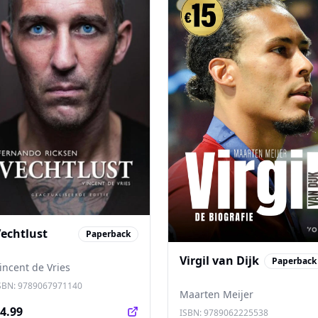
echtlust
Paperback
Virgil van Dijk
Paperback
incent de Vries
SBN:
9789067971140
Maarten Meijer
4.99
ISBN:
9789062225538