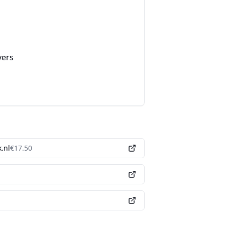
vers
.nl
€
17.50