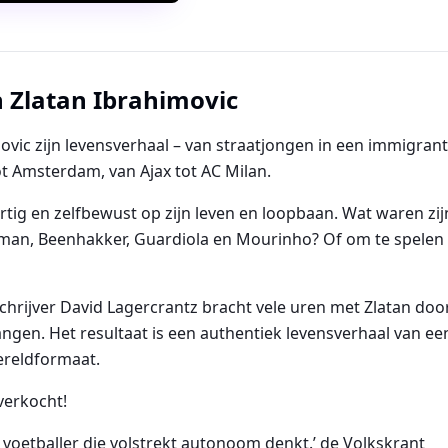
n
Zlatan Ibrahimovic
imovic zijn levensverhaal – van straatjongen in een immigran
 Amsterdam, van Ajax tot AC Milan.
hartig en zelfbewust op zijn leven en loopbaan. Wat waren z
an, Beenhakker, Guardiola en Mourinho? Of om te spelen 
hrijver David Lagercrantz bracht vele uren met Zlatan doo
angen. Het resultaat is een authentiek levensverhaal van e
ereldformaat.
verkocht!
 voetballer die volstrekt autonoom denkt.’ de Volkskrant