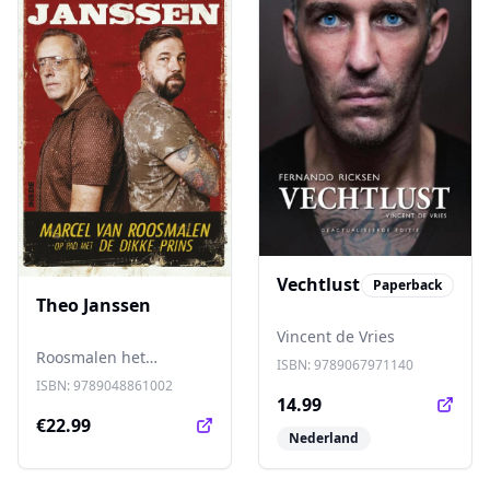
Vechtlust
Paperback
Theo Janssen
Vincent de Vries
Roosmalen het
ISBN:
9789067971140
fenomeen Theo Janssen
ISBN:
9789048861002
op de voet, soms vol
14.99
enthousiasme maar net
€22.99
Nederland
zo vaak schoorvoetend,
en schreef minutieus
alles op wat hij zag,