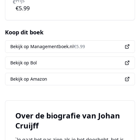
Prijs
€
€5.99
Koop dit boek
Bekijk op Managementboek.nl
€
5.99
Bekijk op Bol
Bekijk op Amazon
Over de biografie van
Johan
Cruijff
`Je gaat het pas zien als je het doorhebt, het is