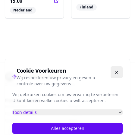
15.00
Finland
Nederland
Cookie Voorkeuren
Voetbalbiografie.nl
Wij respecteren uw privacy en geven u
controle over uw gegevens
©
2026
Alle rechten voorbehouden.
Wij gebruiken cookies om uw ervaring te verbeteren.
Populaire Landen
U kunt kiezen welke cookies u wilt accepteren.
Nederland
België
Toon details
Duitsland
Engeland
Spanje
Italië
Alles accepteren