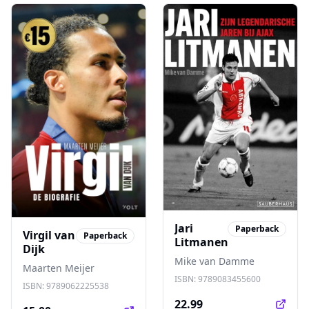
hoorde en meemaakte
Jari
Paperback
Virgil van
Paperback
Litmanen
Dijk
Mike van Damme
Maarten Meijer
ISBN:
9789083455600
ISBN:
9789062225538
22.99