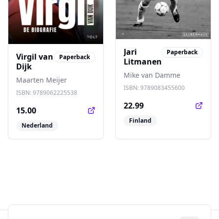
Jari
Paperback
Virgil van
Paperback
Litmanen
Dijk
Mike van Damme
Maarten Meijer
ISBN:
9789083455600
ISBN:
9789062225538
22.99
15.00
Finland
Nederland