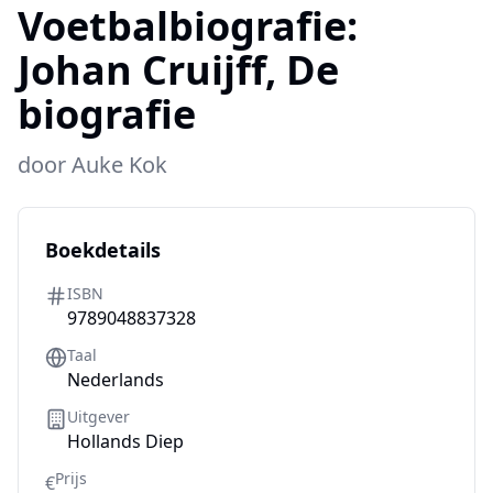
Voetbalbiografie:
Johan Cruijff, De
biografie
door
Auke Kok
Boekdetails
ISBN
9789048837328
Taal
Nederlands
Uitgever
Hollands Diep
Prijs
€