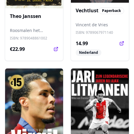
Vechtlust
Paperback
Theo Janssen
Vincent de Vries
Roosmalen het
ISBN:
9789067971140
fenomeen Theo Janssen
ISBN:
9789048861002
op de voet, soms vol
14.99
enthousiasme maar net
€22.99
Nederland
zo vaak schoorvoetend,
en schreef minutieus
alles op wat hij zag,
hoorde en meemaakte