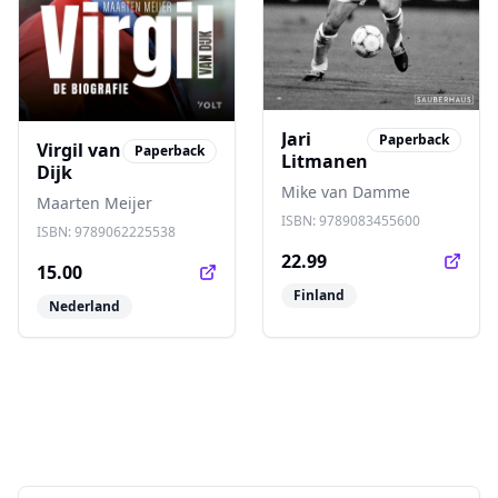
Jari
Paperback
Virgil van
Paperback
Litmanen
Dijk
Mike van Damme
Maarten Meijer
ISBN:
9789083455600
ISBN:
9789062225538
22.99
15.00
Finland
Nederland