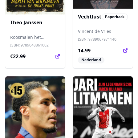
Vechtlust
Paperback
Theo Janssen
Vincent de Vries
Roosmalen het
ISBN:
9789067971140
fenomeen Theo Janssen
ISBN:
9789048861002
op de voet, soms vol
14.99
enthousiasme maar net
€22.99
Nederland
zo vaak schoorvoetend,
en schreef minutieus
alles op wat hij zag,
hoorde en meemaakte