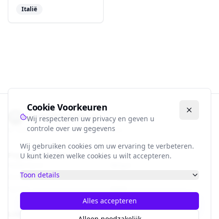
Italië
Cookie Voorkeuren
Voetbalbiografie.nl
Wij respecteren uw privacy en geven u
controle over uw gegevens
©
2026
Alle rechten voorbehouden.
Wij gebruiken cookies om uw ervaring te verbeteren.
Populaire Landen
U kunt kiezen welke cookies u wilt accepteren.
Nederland
België
Toon details
Duitsland
Engeland
Spanje
Italië
Alles accepteren
Links
Alleen noodzakelijk