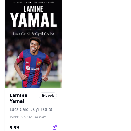
Lamine
E-book
Yamal
Luca Caioli, Cyril Ollot
ISBN:
9789021343945
9.99