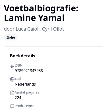
Voetbalbiografie:
Lamine Yamal
door
Luca Caioli, Cyril Ollot
Italië
Boekdetails
ISBN
9789021343938
Taal
Nederlands
Aantal pagina's
224
Productvorm