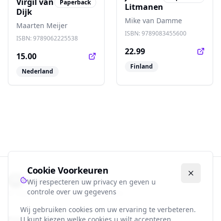
Virgil van
Paperback
Litmanen
Dijk
Mike van Damme
Maarten Meijer
ISBN:
9789083455600
ISBN:
9789062225538
22.99
15.00
Finland
Nederland
Cookie Voorkeuren
Voetbalbiografie.nl
Wij respecteren uw privacy en geven u
controle over uw gegevens
©
2026
Alle rechten voorbehouden.
Wij gebruiken cookies om uw ervaring te verbeteren.
Populaire Landen
U kunt kiezen welke cookies u wilt accepteren.