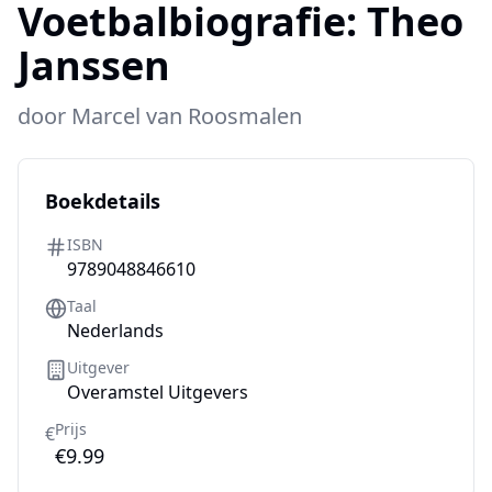
Voetbalbiografie:
Theo
Janssen
door
Marcel van Roosmalen
Boekdetails
ISBN
9789048846610
Taal
Nederlands
Uitgever
Overamstel Uitgevers
Prijs
€
€9.99