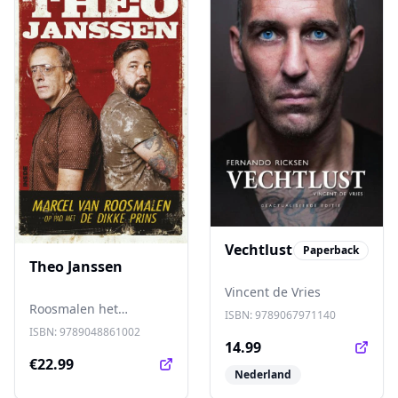
Vechtlust
Paperback
Theo Janssen
Vincent de Vries
Roosmalen het
ISBN:
9789067971140
fenomeen Theo Janssen
ISBN:
9789048861002
op de voet, soms vol
14.99
enthousiasme maar net
€22.99
Nederland
zo vaak schoorvoetend,
en schreef minutieus