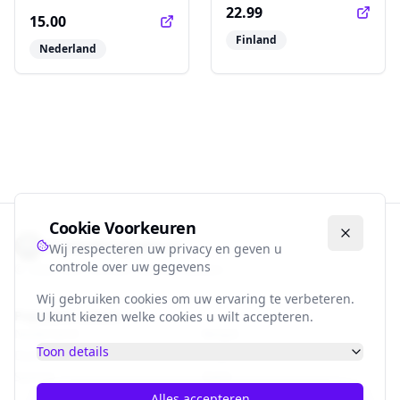
22.99
15.00
Finland
Nederland
Cookie Voorkeuren
Voetbalbiografie.nl
Wij respecteren uw privacy en geven u
controle over uw gegevens
©
2026
Alle rechten voorbehouden.
Wij gebruiken cookies om uw ervaring te verbeteren.
Populaire Landen
U kunt kiezen welke cookies u wilt accepteren.
Nederland
België
Toon details
Duitsland
Engeland
Spanje
Italië
Alles accepteren