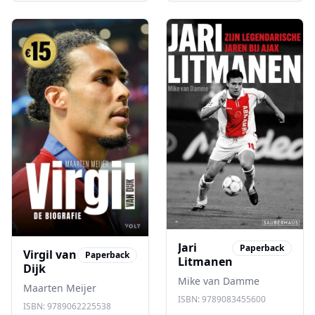
alles op wat hij zag,
hoorde en meemaakte
Jari
Paperback
Virgil van
Paperback
Litmanen
Dijk
Mike van Damme
Maarten Meijer
ISBN:
9789083455600
ISBN:
9789062225538