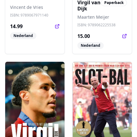
Virgil van
Paperback
Vincent de Vries
Dijk
ISBN:
9789067971140
Maarten Meijer
ISBN:
9789062225538
14.99
15.00
Nederland
Nederland