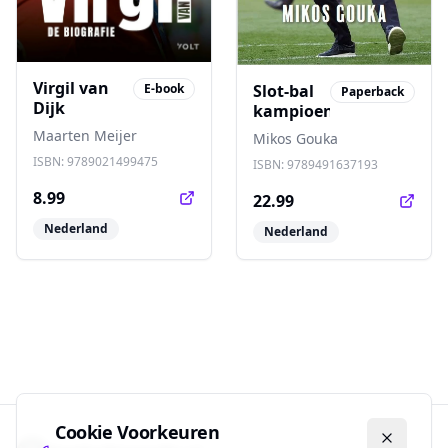
Virgil van
Slot-bal
E-book
Paperback
Dijk
kampioenseditie
Maarten Meijer
Mikos Gouka
ISBN:
9789021499475
ISBN:
9789491637193
8.99
22.99
Nederland
Nederland
Cookie Voorkeuren