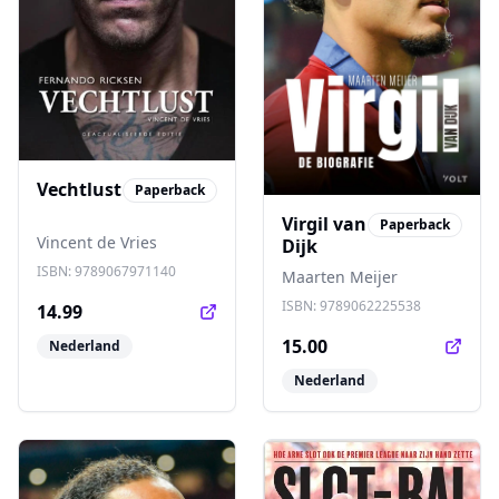
Vechtlust
Paperback
Virgil van
Paperback
Vincent de Vries
Dijk
ISBN:
9789067971140
Maarten Meijer
ISBN:
9789062225538
14.99
15.00
Nederland
Nederland