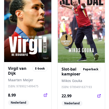
Virgil van
Slot-bal
E-book
Paperback
Dijk
kampioenseditie
Maarten Meijer
Mikos Gouka
ISBN:
9789021499475
ISBN:
9789491637193
8.99
22.99
Nederland
Nederland