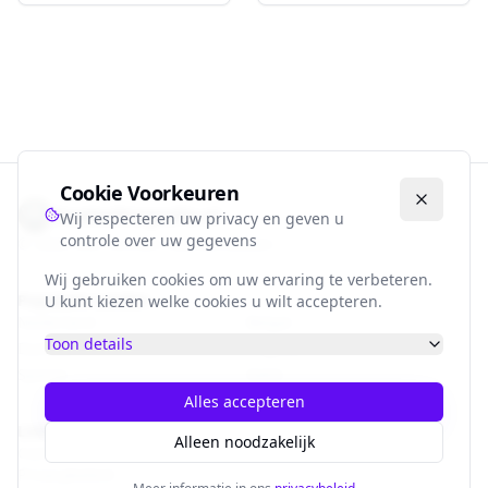
Cookie Voorkeuren
Voetbalbiografie.nl
Wij respecteren uw privacy en geven u
controle over uw gegevens
©
2026
Alle rechten voorbehouden.
Wij gebruiken cookies om uw ervaring te verbeteren.
Populaire Landen
U kunt kiezen welke cookies u wilt accepteren.
Nederland
België
Toon details
Duitsland
Engeland
Spanje
Italië
Alles accepteren
Links
Alleen noodzakelijk
Contact
Privacybeleid